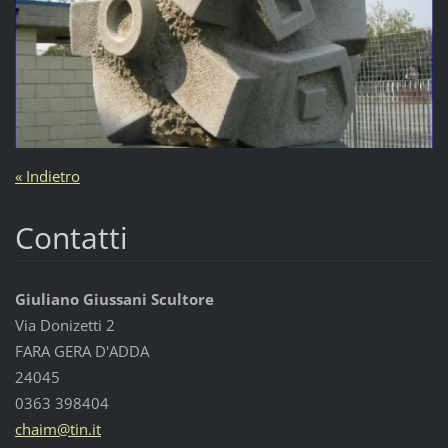
« Indietro
Contatti
Giuliano Giussani Scultore
Via Donizetti 2
FARA GERA D'ADDA
24045
0363 398404
chaim@ti
n.it