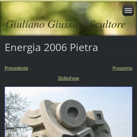
Giuliano Giussani Scultore
Energia 2006 Pietra
Precedente
Prossimo
Slideshow